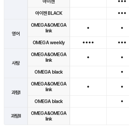
아이젠
아이젠 BLACK
OMEGA&OMEGA
link
영어
OMEGA weekly
OMEGA&OMEGA
link
사탐
OMEGA black
OMEGA&OMEGA
link
과탐I
OMEGA black
OMEGA&OMEGA
과탐II
link