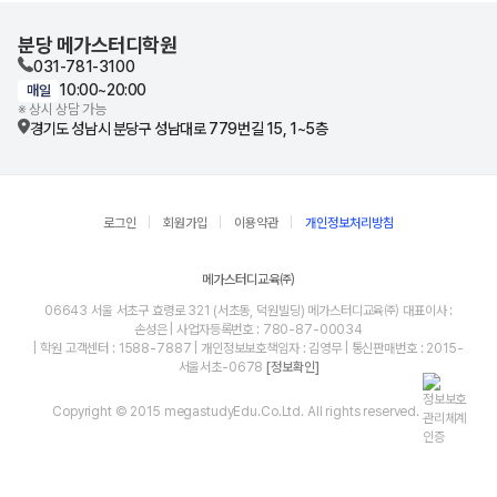
분당 메가스터디학원
031-781-3100
10:00~20:00
매일
※ 상시 상담 가능
경기도 성남시 분당구 성남대로 779번길 15, 1~5층
로그인
회원가입
이용약관
개인정보처리방침
메가스터디교육㈜
06643 서울 서초구 효령로 321 (서초동, 덕원빌딩) 메가스터디교육㈜ 대표이사 :
손성은 | 사업자등록번호 : 780-87-00034
| 학원 고객센터 : 1588-7887 | 개인정보보호책임자 : 김영무 | 통신판매번호 : 2015-
서울서초-0678
[정보확인]
Copyright © 2015 megastudyEdu.Co.Ltd. All rights reserved.