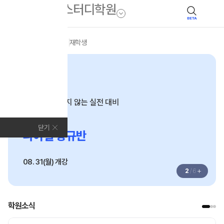
BETA
모집안내
전체
N수
재학생
N수·고3
끝까지 흔들리지 않는 실전 대비
2027
닫기
파이널 정규반
08. 31(월) 개강
+
2
/
6
학원소식