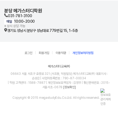
분당 메가스터디학원
031-781-3100
10:00~20:00
매일
※ 상시 상담 가능
경기도 성남시 분당구 성남대로 779번길 15, 1~5층
로그인
회원가입
이용약관
개인정보처리방침
메가스터디교육㈜
06643 서울 서초구 효령로 321 (서초동, 덕원빌딩) 메가스터디교육㈜ 대표이사 :
손성은 | 사업자등록번호 : 780-87-00034
| 학원 고객센터 : 1588-7887 | 개인정보보호책임자 : 김영무 | 통신판매번호 : 2015-
서울서초-0678
[정보확인]
Copyright © 2015 megastudyEdu.Co.Ltd. All rights reserved.