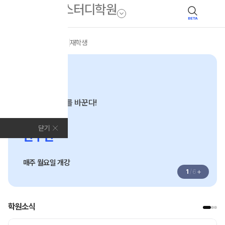
BETA
모집안내
전체
N수
재학생
N수
반년이면 결과를 바꾼다!
2027
닫기
반수반
매주 월요일 개강
+
1
/
6
학원소식