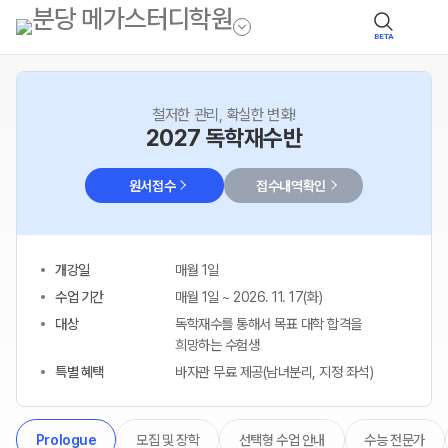
BETA
철저한 관리, 확실한 변화!
2027 독학재수반
원서접수
접수내역확인
개강일
매월 1일
수업 기간
매월 1일 ~ 2026. 11. 17(화)
대상
독학재수를 통해서 목표 대학 합격을
희망하는 수험생
특별 혜택
바자관 무료 제공(남녀분리, 지정 좌석)
모집 및 장학
선택형 수업 안내
수능 전문가
Prologue