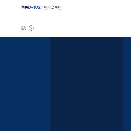
수능
D-102
인트로 메인
학원소개
N Class
학원안내
수준별 맞춤합격시스
입시설명회·공개특강
2027 반수반
캠퍼스생활
2027 파이널 정규반
주간식단표
2027 독학재수반
학원시설
2027 N수 정규반
학원버스안내