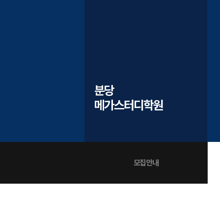
오시는길
공지사항
방문상담 예약
고객센터
온라인 상담
자주 묻는 질문
분당
재원생 온라인 결제 안내
메가스터디학원
단과 온라인 결제 안내
마이페이지 안내
모집안내