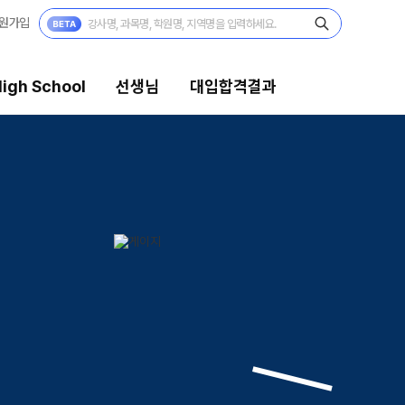
원가입
igh School
선생님
대입합격결과
대입합격결과
팀플장학
팀플장학생 공개
팀플장학 안내
대입합격의 주인공
 보기
재수 성공 스토리
모의고사
미엄 모의고사