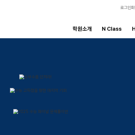
로그인
회
학원소개
N Class
H
High School
선생님
템
내신 성적 상승 시스템
강의 전문가
2027 윈터스쿨
입시전문 담임
N
8월 단과
학습 콘텐츠
N
N
추석 집중 특강
학습 콘텐츠 한눈에
N
OMEGA 모의고사
전국 대단위 실전 
메가X대성 더 프리
ALPHA 모의고사
수학 아이젠