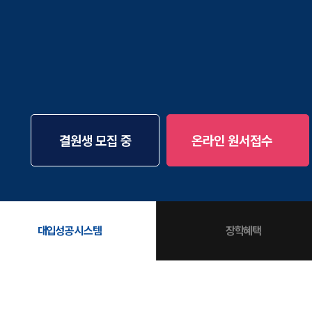
통합사회·과학 학평
2026 수능 적중 
재원생 혜택
재원생 통합회원인
메가패스 특별 지원
메가 스마트 리포트
실시간 질문답변 앱
결원생 모집 중
온라인 원서접수
대입성공 시스템
장학혜택