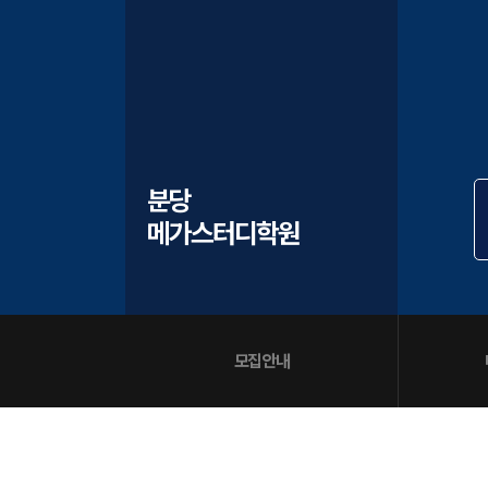
오시는길
공지사항
방문상담 예약
고객센터
온라인 상담
자주 묻는 질문
분당
재원생 온라인 결제 안내
메가스터디학원
단과 온라인 결제 안내
마이페이지 안내
모집안내