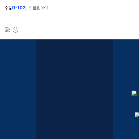
수능
D-102
인트로 메인
학원소개
N Class
학원안내
수준별 맞춤합격시스템
입시설명회·공개특강
2027 반수반
캠퍼스생활
2027 파이널 정규반
N
주간식단표
2027 독학재수반
학원시설
2027 N수 정규반
학원버스안내