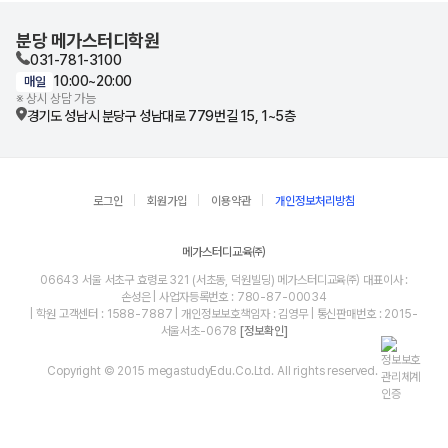
분당 메가스터디학원
031-781-3100
10:00~20:00
매일
※ 상시 상담 가능
경기도 성남시 분당구 성남대로 779번길 15, 1~5층
로그인
회원가입
이용약관
개인정보처리방침
메가스터디교육㈜
06643 서울 서초구 효령로 321 (서초동, 덕원빌딩) 메가스터디교육㈜ 대표이사 :
손성은 | 사업자등록번호 : 780-87-00034
| 학원 고객센터 : 1588-7887 | 개인정보보호책임자 : 김영무 | 통신판매번호 : 2015-
서울서초-0678
[정보확인]
Copyright © 2015 megastudyEdu.Co.Ltd. All rights reserved.