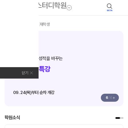
BETA
모집안내
전체
N수
재학생
N수·고3
단기 완성으로 성적을 바꾸는
추석 집중 특강
닫기
09. 24(목)부터 순차 개강
+
6
/
6
학원소식