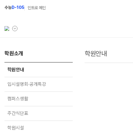
수능
D-105
인트로 메인
학원안내
학원소개
학원소개
N Class
학원안내
수준별 맞춤합격시스템
학원안내
입시설명회·공개특강
2027 반수반
입시설명회·공개특강
캠퍼스생활
2027 파이널 정규반
N
캠퍼스생활
주간식단표
2027 실전 모의고사 풀이반
학원시설
2027 독학재수반
주간식단표
학원버스안내
2027 N수 정규반
학원시설