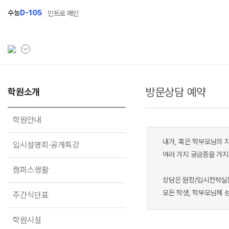
수능
D-105
인트로 메인
방문상담 예약
학원소개
학원소개
N Class
학원안내
수준별 맞춤합격시스템
학원안내
입시설명회·공개특강
2027 반수반
내가, 혹은 학부모님의 
입시설명회·공개특강
캠퍼스생활
2027 파이널 정규반
여러 가지 궁금증을 가지
N
캠퍼스생활
주간식단표
2027 독학재수반
상담은 원장/입시전략실
학원시설
2027 N수 정규반
모든 학생, 학부모님께 
주간식단표
학원버스안내
학원시설