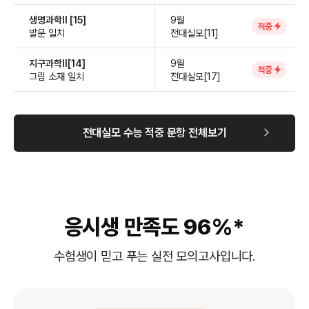
생명과학Ⅱ [15]
9월
적중
발문 일치
전대실모[11]
지구과학Ⅱ[14]
9월
적중
그림 소재 일치
전대실모[17]
전대실모 수능 적중 문항 전체보기
응시생 만족도 96%*
수험생이 믿고 푸는 실전 모의고사입니다.