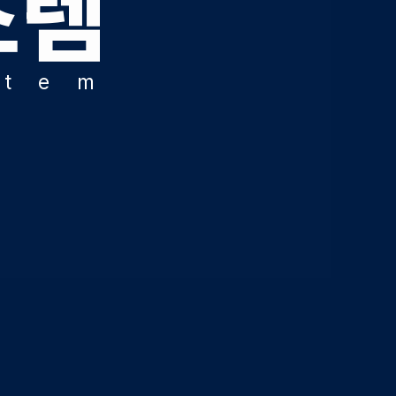
스템
HA 모의고사
아이젠
회·과학 학평 대비
s
t
e
m
6 수능 적중 문항
생 혜택
 통합회원인증
스 특별 지원
스마트 리포트
 질문답변 앱 QUBE