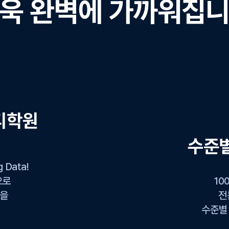
욱 완벽에 가까워집
디학원
수준
Data!
으로
10
공을
전
수준별