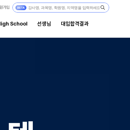
원가입
igh School
선생님
대입합격결과
생님
대입합격결과
 전문가
팀플장학
전문 담임
팀플장학생 공개
팀플장학 안내
 콘텐츠
대입합격의 주인공
콘텐츠 한눈에 보기
GA 모의고사
재수 성공 스토리
대단위 실전 모의고사
대성 더 프리미엄 모의고사