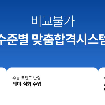
비교불가
수준별 맞춤합격시스
수능 트렌드 반영
테마·심화 수업