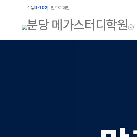
수능
D-102
인트로 메인
학원소개
N Class
학원안내
수준별 맞춤합격시
2027 반수반
입시설명회·공개특강
2027 파이널 정규
캠퍼스생활
2027 독학재수반
주간식단표
2027 N수 정규반
학원시설
학원버스안내