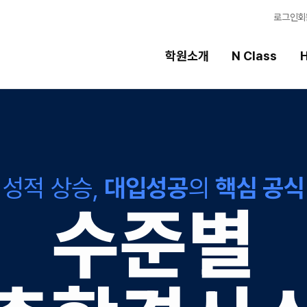
로그인
회
학원소개
N Class
H
High School
선
스템
내신 성적 상승 시스템
강의
성적 상승,
대입성공
의
핵심 공식
2027 윈터스쿨
입시
N
수준별
반
8월 단과
학습
N
N
추석 집중 특강
학습 
N
OME
전국 
메가X