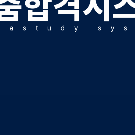
춤합격시
ALP
수학 
통합사
g
a
s
t
u
d
y
s
y
202
재원
재원생
메가패
메가 
실시간