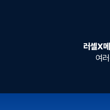
러셀X메
여러