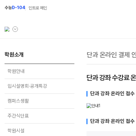
수능
D-104
인트로 메인
단과 온라인 결제 
학원소개
학원소개
N Class
학원안내
수준별 맞춤합격시스템
학원안내
단과 강좌 수강료 
입시설명회·공개특강
2027 반수반
입시설명회·공개특강
캠퍼스생활
2027 파이널 정규반
N
단과 강좌 온라인 접수
캠퍼스생활
주간식단표
2027 독학재수반
학원시설
2027 N수 정규반
주간식단표
단과 강좌 온라인 접수
학원버스안내
학원시설