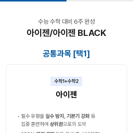
수능 수학 대비 6주 완성
아이젠/아이젠 BLACK
공통과목 [택1]
수학1+수학2
아이젠
필수 유형을
실수 방지, 기본기 강화
등
집중 훈련하여
상위권
으로의 도약