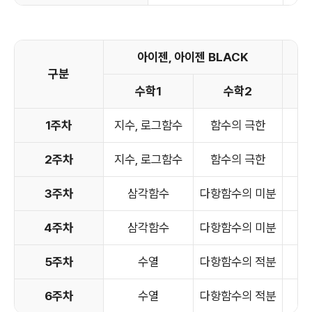
아이젠, 아이젠 BLACK
구분
수학1
수학2
확
1주차
지수, 로그함수
함수의 극한
순
2주차
지수, 로그함수
함수의 극한
순
3주차
삼각함수
다항함수의 미분
4주차
삼각함수
다항함수의 미분
5주차
수열
다항함수의 적분
6주차
수열
다항함수의 적분