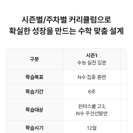
시즌별/주차별 커리큘럼으로
확실한 성장을 만드는 수학 맞춤 설계
시즌1
구분
수능 실전 입문
학습목표
N수 집중 훈련
학습기간
6주
윈터스쿨 고3,
학습대상
N수 우선선발반
학습시기
12월