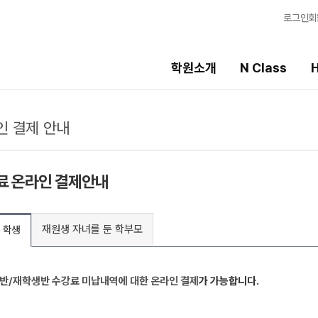
로그인
회
학원소개
N Class
H
인 결제 안내
High School
선생님
템
내신 성적 상승 시스템
강의 전문가
료 온라인 결제안내
2027 윈터스쿨
입시전문 담임
N
8월 단과
학습 콘텐츠
N
N
재원생 자녀를 둔 학부모
 학생
추석 집중 특강
학습 콘텐츠 한눈에
N
OMEGA 모의고사
전국 대단위 실전 
메가X대성 더 프리
반/재학생반 수강료 미납내역에 대한 온라인 결제
가 가능합니다.
ALPHA 모의고사
수학 아이젠