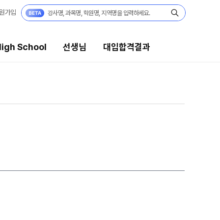
원가입
igh School
선생님
대입합격결과
대입합격결과
팀플장학
팀플장학생 공개
팀플장학 안내
대입합격의 주인공
 보기
재수 성공 스토리
모의고사
미엄 모의고사