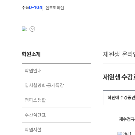
수능
D-104
인트로 메인
재원생 온라
학원소개
학원소개
N Class
학원안내
수준별 맞춤합격시스
학원안내
재원생 수강
입시설명회·공개특강
2027 반수반
입시설명회·공개특강
캠퍼스생활
2027 파이널 정규반
학원에 수강중인
캠퍼스생활
주간식단표
2027 독학재수반
학원시설
2027 N수 정규반
주간식단표
재수정규
1
학원버스안내
학원시설