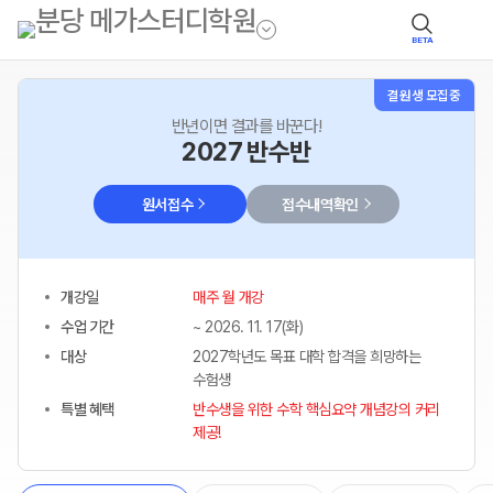
BETA
결원생 모집중
반년이면 결과를 바꾼다!
2027 반수반
원서접수
접수내역확인
개강일
매주 월 개강
수업 기간
~ 2026. 11. 17(화)
대상
2027학년도 목표 대학 합격을 희망하는
수험생
특별 혜택
반수생을 위한 수학 핵심요약 개념강의 커리
제공!