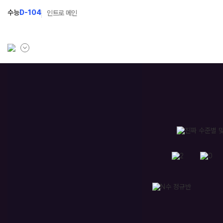
수능
D-104
인트로 메인
학원소개
N Class
학원안내
수준별 맞춤합격시스템
입시설명회·공개특강
2027 반수반
캠퍼스생활
2027 파이널 정규반
N
주간식단표
2027 독학재수반
학원시설
2027 N수 정규반
학원버스안내