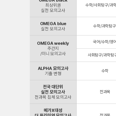
OMEGA black
최상위권
수학/사회탐구/과학
실전 모의고사
OMEGA blue
수학/과학탐구
실전 모의고사
국어/수학/영
OMEGA weekly
주간지
/미니 모의고사
사회탐구/과학탐구Ⅰ
ALPHA 모의고사
수학
기출 변형
전국 대단위
실전 모의고사
전과목
전과목 집체 모의고사
메가X대성
더 프리미엄 모의고사
전과목