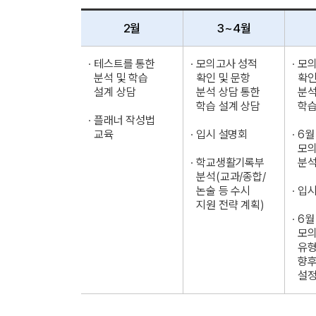
2월
3~4월
· 테스트를 통한
· 모의고사 성적
· 모
분석 및 학습
확인 및 문항
확인
설계 상담
분석 상담 통한
분석
학습 설계 상담
학습
· 플래너 작성법
교육
· 입시 설명회
· 6
모의
· 학교생활기록부
분
분석(교과/종합/
논술 등 수시
· 입
지원 전략 계획)
· 6
모의
유형
향후
설