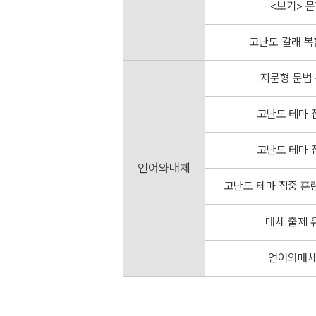
<보기> 
위치가 도치된 구조
구 도치 포함)
고난도 갈래 복
정법 도치
지문형 문법 
 생략 구조
고난도 테마 
고난도 테마 
모평 기출 어휘 총정리
언어와매체
고난도 테마 집중 훈
매체 출제 
언어와매체