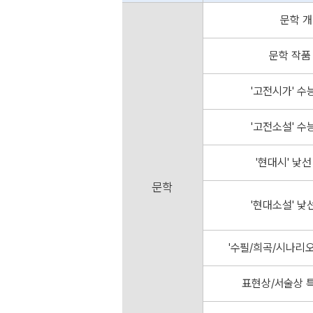
phrasing
문학 개
어, 대명사, 연결사)
문학 작품
통한 논리 관계 파악
'고전시가' 수
, 목적어
'고전소설' 수
정사, 명사절 접속사)
'현대시' 낯
, 가목적어/진목적어
문학
'현대소설' 낯
보어
용사구/절
'수필/희곡/시나리오
관계대명사, 관계부사, 동격)
표현상/서술상 특
부정사, 부사절접속사)