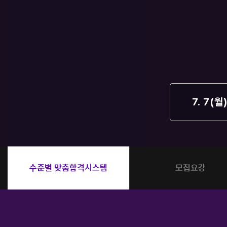
오시는길
공지사항
방문상담 예약
고객센터
온라인 상담
자주 묻는 질문
재원생 온라인 결제 안내
7. 7(월
단과 온라인 결제 안내
마이페이지 안내
수준별 맞춤합격시스템
모집요강