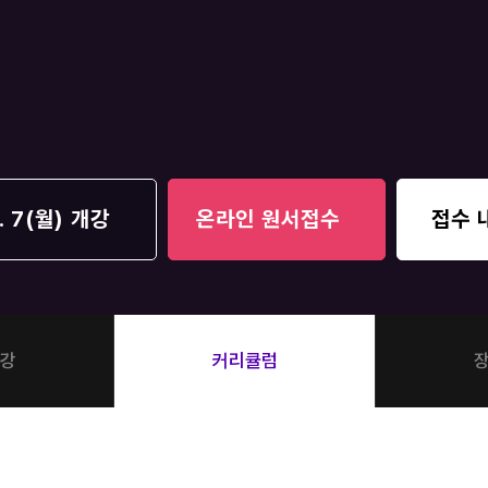
통합사회·과학 학평
2026 수능 적중 
재원생 혜택
재원생 통합회원인
메가패스 특별 지원
메가 스마트 리포트
실시간 질문답변 앱
. 7(월) 개강
온라인 원서접수
접수 
강
커리큘럼