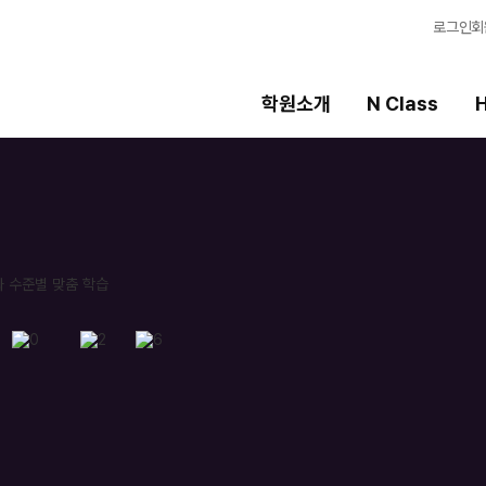
로그인
회
학원소개
N Class
H
High School
선생님
템
내신 성적 상승 시스템
강의 전문가
2027 윈터스쿨
입시전문 담임
N
8월 단과
학습 콘텐츠
N
N
추석 집중 특강
학습 콘텐츠 한눈에
N
OMEGA 모의고사
전국 대단위 실전 
메가X대성 더 프리
ALPHA 모의고사
수학 아이젠