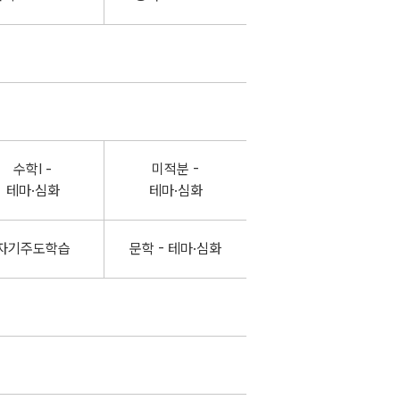
수학Ⅰ -
미적분 -
테마·심화
테마·심화
자기주도학습
문학 - 테마·심화