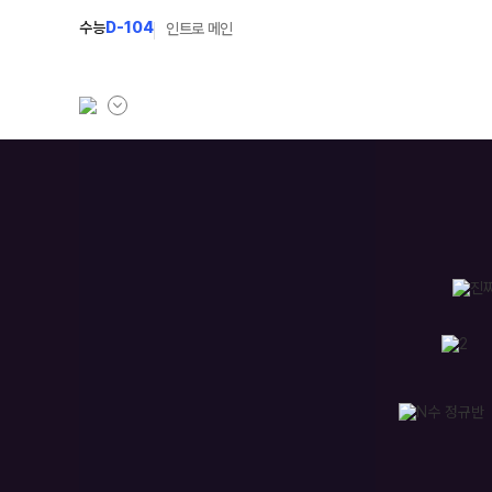
수능
D-104
인트로 메인
학원소개
N Class
학원안내
수준별 맞춤합격시스
입시설명회·공개특강
2027 반수반
캠퍼스생활
2027 파이널 정규반
주간식단표
2027 독학재수반
학원시설
2027 N수 정규반
학원버스안내