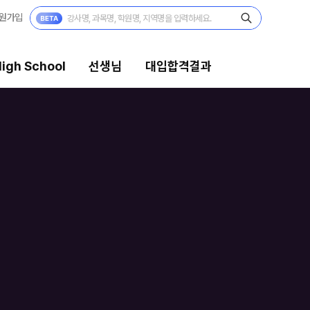
원가입
igh School
선생님
대입합격결과
대입합격결과
팀플장학
팀플장학생 공개
팀플장학 안내
대입합격의 주인공
 보기
재수 성공 스토리
모의고사
미엄 모의고사