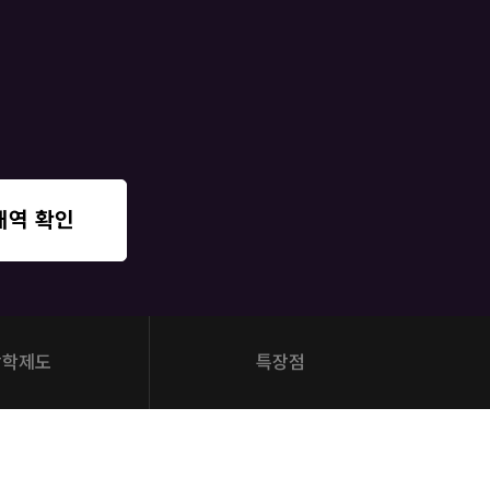
 대비
문항
증
 QUBE
내역 확인
장학제도
특장점