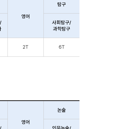
탐구
영어
/
사회탐구/
하
과학탐구
2T
6T
논술
영어
/
인문논술/