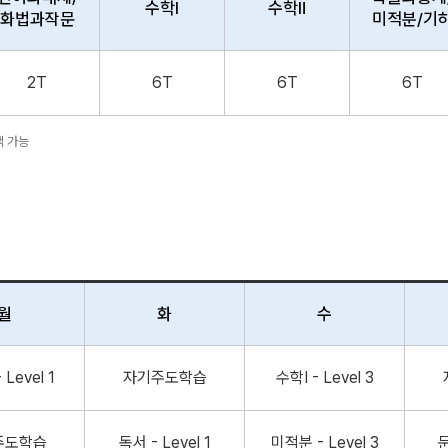
수학Ⅰ
수학Ⅱ
화법과작문
미적분/기
2T
6T
6T
6T
택 가능
월
화
수
 Level 1
자기주도학습
수학Ⅰ - Level 3
주도학습
독서 - Level 1
미적분 - Level 3
문