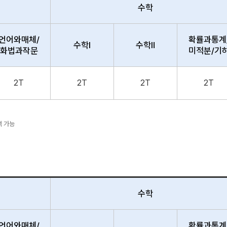
수학
언어와매체/
확률과통계
수학Ⅰ
수학Ⅱ
화법과작문
미적분/기
2T
2T
2T
2T
택 가능
수학
언어와매체/
확률과통계