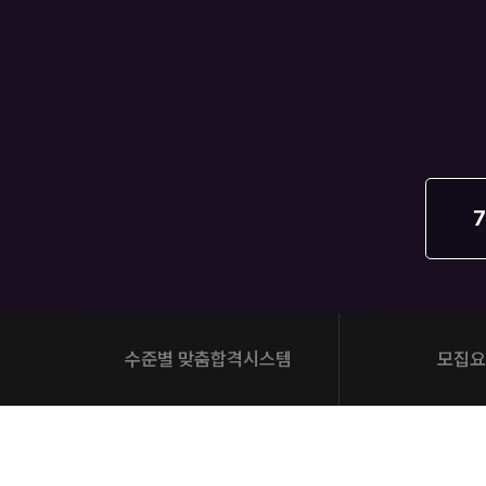
오시는길
공지사항
방문상담 예약
고객센터
온라인 상담
자주 묻는 질문
재원생 온라인 결제 안내
7
단과 온라인 결제 안내
마이페이지 안내
수준별 맞춤합격시스템
모집요