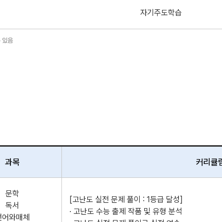
자기주도학습
수 있음
과목
커리큘
문학
[고난도 실전 문제 풀이 : 1등급 달성]
독서
· 고난도 수능 출제 작품 및 유형 분석
언어와매체