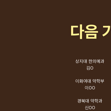
한OO
중앙대 의학부
손OO
다음 
제주대 의예과
김OO
상지대 한의예과
김O
이화여대 약학부
이OO
경북대 약학과
신OO