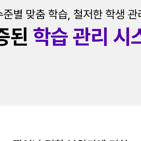
서울대 사회학과
서울대 의류학과
김OO
류OO
수준별 맞춤 학습, 철저한 학생 관
서울대 화학생물공학부
서울대 농경제사회학부
증된
학습 관리 시
박OO
김OO
연세대 전기전자공학부
연세대 전기전자공학부
구OO
김OO
부
연세대 지구시스템과학과
연세대 영어영문학과
손OO
황OO
학과
연세대 건축공학과
연세대 경영학과
류OO
진OO
연세대 대기과학과
연세대 철학과
이OO
박OO