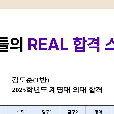
들의
REAL 합격
김도훈(T반)
2025학년도 계명대 의대 합격
수학
탐구1
탐구2
영어