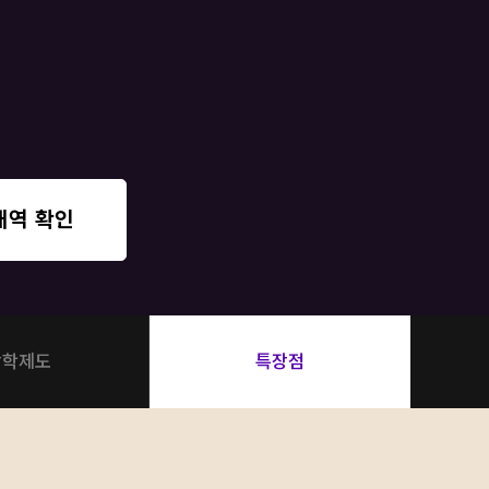
 대비
문항
증
 QUBE
내역 확인
장학제도
특장점