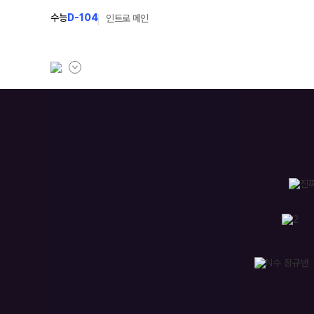
수능
D-104
인트로 메인
학원소개
N Class
학원안내
수준별 맞춤합격시스
입시설명회·공개특강
2027 반수반
캠퍼스생활
2027 파이널 정규반
주간식단표
2027 독학재수반
학원시설
2027 N수 정규반
학원버스안내