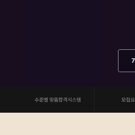
오시는길
공지사항
방문상담 예약
고객센터
온라인 상담
자주 묻는 질문
재원생 온라인 결제 안내
7
단과 온라인 결제 안내
마이페이지 안내
수준별 맞춤합격시스템
모집요