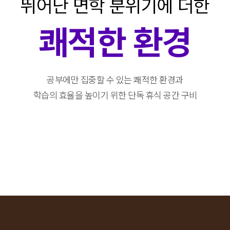
뛰어난 면학 분위기에 더한
연세대 첨단컴퓨팅학부
연세대 융합과학공학부
쾌적한 환경
이OO
현OO
고려대 경영대학
고려대 미디어학부
유OO
이OO
공부에만 집중할 수 있는 쾌적한 환경과
학습의 효율을 높이기 위한 단독 휴식 공간 구비
고려대 일어일문학과
고려대 통계학과
조OO
조OO
부
고려대 보건정책관리학부
고려대 영어교육과
박OO
반OO
고려대 경영대학
고려대 경제학과
강OO
강OO
과
고려대 보건환경융합과학부
고려대 환경생태공학부