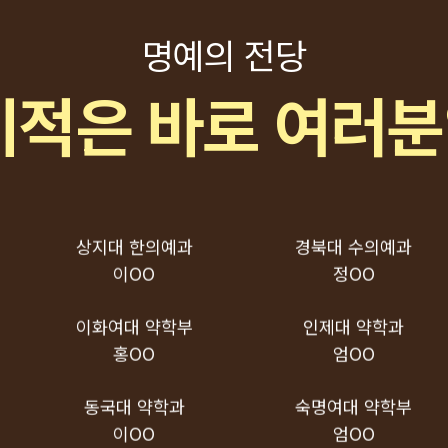
호OO
신OO
명예의 전당
한양대 의예과
계명대 의예과
손OO
김OO
기적은 바로 여러
원광대 치의예과
경희대 한의예과
이OO
이OO
상지대 한의예과
경북대 수의예과
이OO
정OO
이화여대 약학부
인제대 약학과
홍OO
엄OO
동국대 약학과
숙명여대 약학부
이OO
엄OO