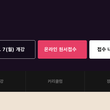
통합사회·과학 학평
2026 수능 적중 
재원생 혜택
재원생 통합회원인
메가패스 특별 지원
메가 스마트 리포트
실시간 질문답변 앱
. 7(월) 개강
온라인 원서접수
접수 
강
커리큘럼