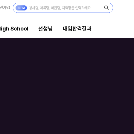
원가입
igh School
선생님
대입합격결과
대입합격결과
팀플장학
팀플장학생 공개
팀플장학 안내
대입합격의 주인공
 보기
재수 성공 스토리
모의고사
미엄 모의고사