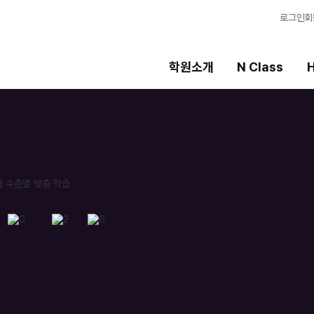
로그인
회
학원소개
N Class
H
High School
선생님
템
내신 성적 상승 시스템
강의 전문가
2027 윈터스쿨
입시전문 담임
N
8월 단과
학습 콘텐츠
N
N
추석 집중 특강
학습 콘텐츠 한눈에
N
OMEGA 모의고사
전국 대단위 실전 
메가X대성 더 프리
ALPHA 모의고사
수학 아이젠