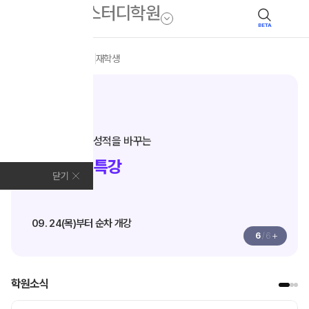
BETA
모집안내
전체
N수
재학생
N수·고3
단기 완성으로 성적을 바꾸는
추석 집중 특강
닫기
09. 24(목)부터 순차 개강
+
6
/
6
학원소식