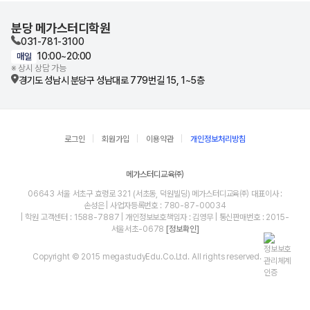
분당 메가스터디학원
031-781-3100
10:00~20:00
매일
※ 상시 상담 가능
경기도 성남시 분당구 성남대로 779번길 15, 1~5층
로그인
회원가입
이용약관
개인정보처리방침
메가스터디교육㈜
06643 서울 서초구 효령로 321 (서초동, 덕원빌딩) 메가스터디교육㈜ 대표이사 :
손성은 | 사업자등록번호 : 780-87-00034
| 학원 고객센터 : 1588-7887 | 개인정보보호책임자 : 김영무 | 통신판매번호 : 2015-
서울서초-0678
[정보확인]
Copyright © 2015 megastudyEdu.Co.Ltd. All rights reserved.