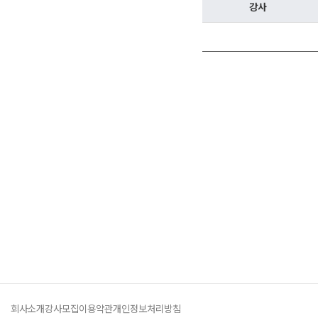
오시는길
강사
공지사항
방문상담 예약
고객센터
온라인 상담
자주 묻는 질문
재원생 온라인 결제 안내
단과 온라인 결제 안내
마이페이지 안내
회사소개
강사모집
이용약관
개인정보처리방침