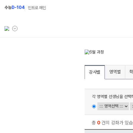
수능
D-104
인트로 메인
학원소개
N Class
학원안내
수준별 맞춤합격시스템
영역별
강사별
입시설명회·공개특강
2027 반수반
캠퍼스생활
2027 파이널 정규반
N
각 영역별 선생님을 선택
주간식단표
2027 독학재수반
학원시설
2027 N수 정규반
학원버스안내
총
0
건의 강좌가 있습