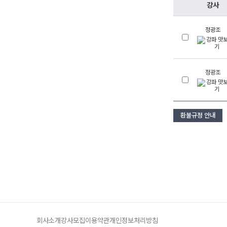
오시는길
강사
공지사항
정광조
방문상담 예약
고객센터
정광조
온라인 상담
자주 묻는 질문
재원생 온라인 결제 안내
단과 온라인 결제 안내
환불규정 안내
마이페이지 안내
회사소개
강사모집
이용약관
개인정보처리방침