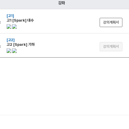
통합사회·과학 학평
강좌
2026 수능 적중 
[고1]
재원생 혜택
고1 [Spark] 대수
강의계획서
재원생 통합회원인
메가패스 특별 지원
메가 스마트 리포트
[고2]
실시간 질문답변 앱
고2 [Spark] 기하
강의계획서