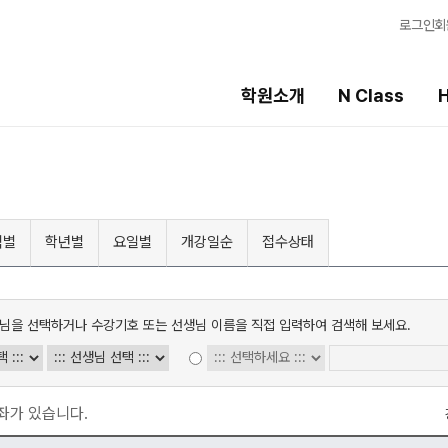
로그인
회
학원소개
N Class
H
High School
선생님
템
내신 성적 상승 시스템
강의 전문가
역별
학년별
요일별
개강일순
접수상태
2027 윈터스쿨
입시전문 담임
N
8월 단과
학습 콘텐츠
N
N
님을 선택하거나 수강기호 또는 선생님 이름을 직접 입력하여 검색해 보세요.
추석 집중 특강
학습 콘텐츠 한눈에
N
OMEGA 모의고사
전국 대단위 실전 
메가X대성 더 프리
좌가 있습니다.
ALPHA 모의고사
수학 아이젠