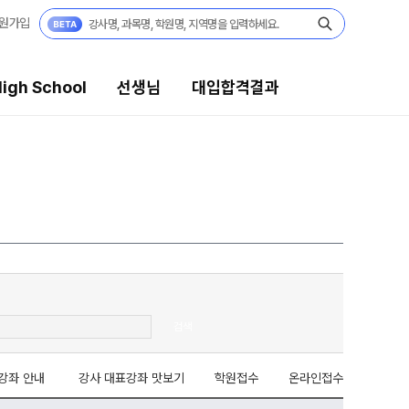
원가입
igh School
선생님
대입합격결과
대입합격결과
팀플장학
팀플장학생 공개
팀플장학 안내
대입합격의 주인공
 보기
재수 성공 스토리
검색
모의고사
미엄 모의고사
강좌 안내
강사 대표강좌 맛보기
학원접수
온라인접수