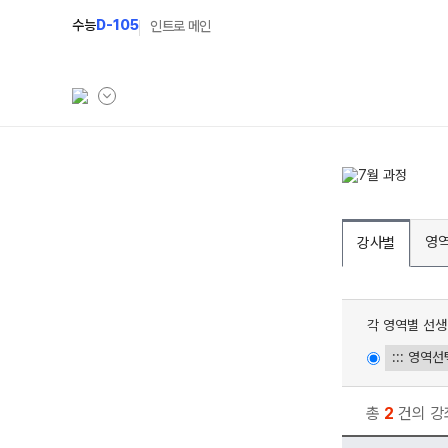
수능
D-105
인트로 메인
학원소개
N Class
학원안내
수준별 맞춤합격시스
영
강사별
입시설명회·공개특강
2027 반수반
캠퍼스생활
2027 파이널 정규반
각 영역별 선생
주간식단표
2027 독학재수반
학원시설
2027 N수 정규반
학원버스안내
총
2
건의 강