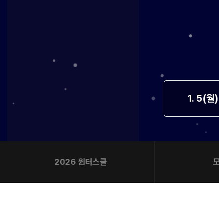
오시는길
공지사항
방문상담 예약
고객센터
온라인 상담
자주 묻는 질문
재원생 온라인 결제 안내
1. 5(월
단과 온라인 결제 안내
마이페이지 안내
2026 윈터스쿨