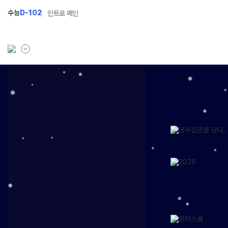
수능
D-102
인트로 메인
학원소개
N Class
학원안내
수준별 맞춤합격시스템
입시설명회·공개특강
2027 반수반
캠퍼스생활
2027 파이널 정규반
N
주간식단표
2027 독학재수반
학원시설
2027 N수 정규반
학원버스안내